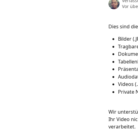
Verfass
Vor übe
Dies sind di
Bilder (.
Tragbar
Dokument
Tabellenk
Präsenta
Audiodat
Videos (
Private 
Wir unterst
Ihr Video ni
verarbeitet.  