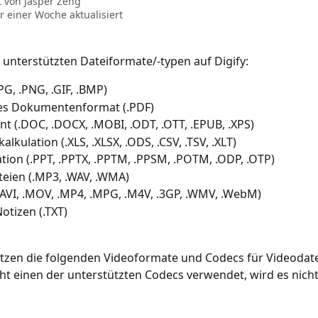
t von
Jasper Zeng
r einer Woche aktualisiert
e unterstützten Dateiformate/-typen auf Digify:
JPG, .PNG, .GIF, .BMP) 
es Dokumentenformat (.PDF) 
 (.DOC, .DOCX, .MOBI, .ODT, .OTT, .EPUB, .XPS)
alkulation (.XLS, .XLSX, .ODS, .CSV, .TSV, .XLT)
tion (.PPT, .PPTX, .PPTM, .PPSM, .POTM, .ODP, .OTP)
eien (.MP3, .WAV, .WMA)
.AVI, .MOV, .MP4, .MPG, .M4V, .3GP, .WMV, .WebM)
Notizen (.TXT)
ützen die folgenden Videoformate und Codecs für Videodat
cht einen der unterstützten Codecs verwendet, wird es nicht