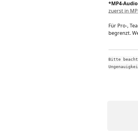
*MP4-Audio
zuerst in MP
Für Pro-, Te
begrenzt. We
Bitte beacht
Ungenauigkei