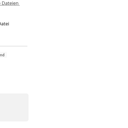
e Dateien 
atei 
nd 