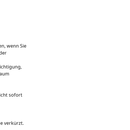
en, wenn Sie 
der 
ichtigung, 
raum 
cht sofort 
e verkürzt.