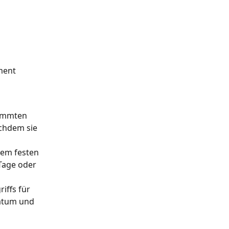
ment 
timmten 
chdem sie 
nem festen 
Tage oder 
iffs für 
atum und 