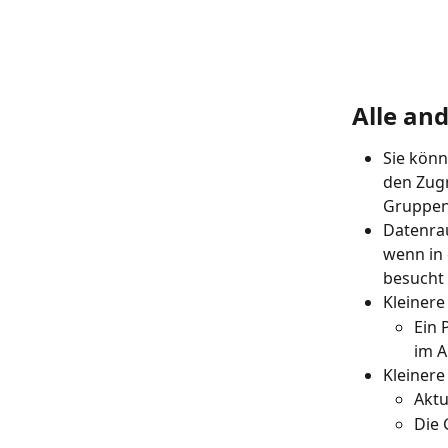
Alle an
Sie könn
den Zugr
Gruppenl
Datenrau
wenn in
besucht 
Kleinere
Ein 
im A
Kleiner
Aktu
Die 