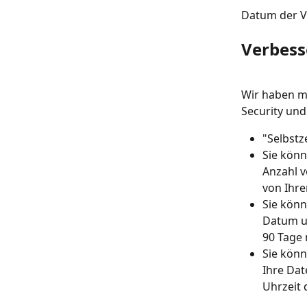
Datum der Ve
Verbess
Wir haben m
Security un
"Selbstz
Sie könn
Anzahl v
von Ihr
Sie könn
Datum un
90 Tage
Sie könn
Ihre Dat
Uhrzeit 