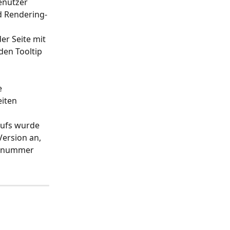
enutzer 
d Rendering-
er Seite mit 
en Tooltip 
e 
iten 
aufs wurde 
Version an, 
onsnummer