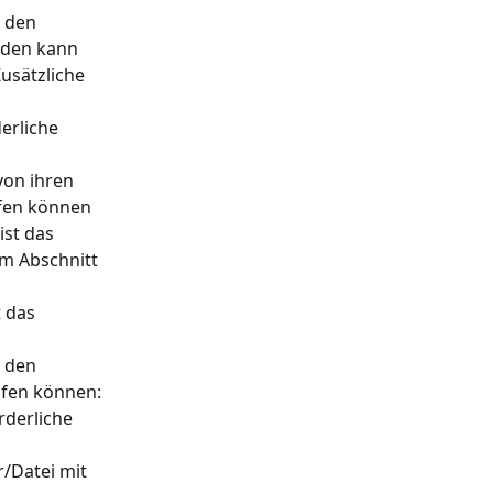
 den 
rden kann
usätzliche 
erliche 
on ihren 
fen können
st das 
m Abschnitt 
 das 
 den 
ufen können:
rderliche 
/Datei mit 