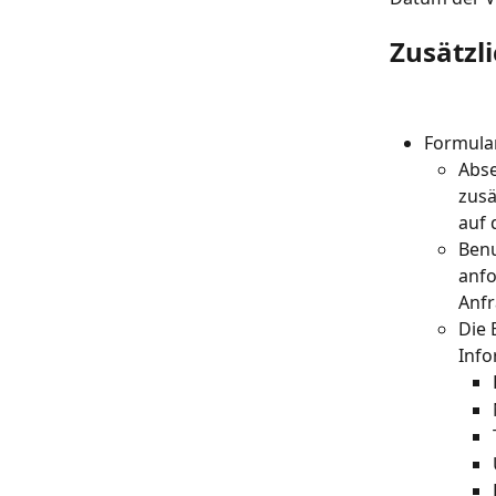
Zusätzl
Formular
Abse
zusä
auf 
Benu
anfo
Anfr
Die 
Info