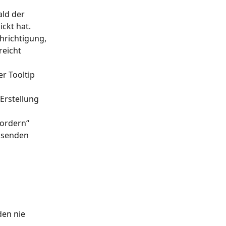
ald der 
kt hat. 
hrichtigung, 
eicht 
r Tooltip 
Erstellung 
ordern“ 
n senden 
en nie 