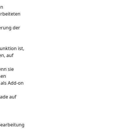
n 
rbeiteten 
erung der 
nktion ist, 
n, auf 
nn sie 
nen
 als Add-on 
ade auf 
Bearbeitung 