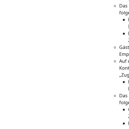
Das 
folg
Gäst
Empf
Auf 
Kont
„Zug
Das 
folg