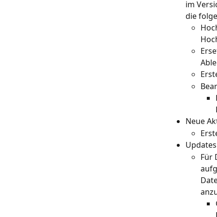
im Versi
die folg
Hoch
Hoch
Erse
Able
Erst
Bear
Neue Akt
Erst
Updates
Für 
aufg
Date
anz