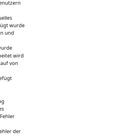
enutzern 
elles 
fügt wurde
en und 
 wurde
eitet wird
auf von 
efügt
ng 
es 
Fehler 
hler der 