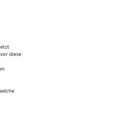
etzt 
vor diese 
en 
welche 