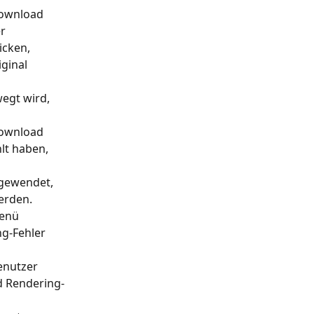
Download 
r 
cken, 
ginal 
egt wird, 
Download 
lt haben, 
gewendet, 
erden.
enü 
g-Fehler 
enutzer 
d Rendering-