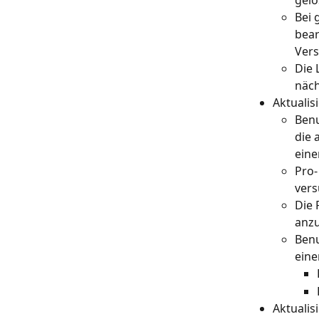
Bei 
bear
Vers
Die 
näch
Aktualis
Benu
die 
eine
Pro-
vers
Die 
anzu
Benu
eine
Aktualis