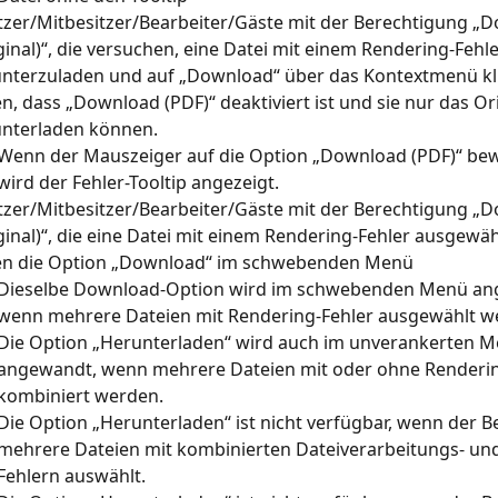
tzer/Mitbesitzer/Bearbeiter/Gäste mit der Berechtigung „
ginal)“, die versuchen, eine Datei mit einem Rendering-Fehle
nterzuladen und auf „Download“ über das Kontextmenü kli
n, dass „Download (PDF)“ deaktiviert ist und sie nur das Ori
nterladen können.
Wenn der Mauszeiger auf die Option „Download (PDF)“ bew
wird der Fehler-Tooltip angezeigt.
tzer/Mitbesitzer/Bearbeiter/Gäste mit der Berechtigung „
ginal)“, die eine Datei mit einem Rendering-Fehler ausgewäh
en die Option „Download“ im schwebenden Menü
Dieselbe Download-Option wird im schwebenden Menü an
wenn mehrere Dateien mit Rendering-Fehler ausgewählt w
Die Option „Herunterladen“ wird auch im unverankerten M
angewandt, wenn mehrere Dateien mit oder ohne Renderin
kombiniert werden.
Die Option „Herunterladen“ ist nicht verfügbar, wenn der B
mehrere Dateien mit kombinierten Dateiverarbeitungs- un
Fehlern auswählt.