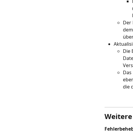
Der 
dem 
über
Aktualis
Die 
Date
Vers
Das 
eben
die 
Weitere
Fehlerbehe