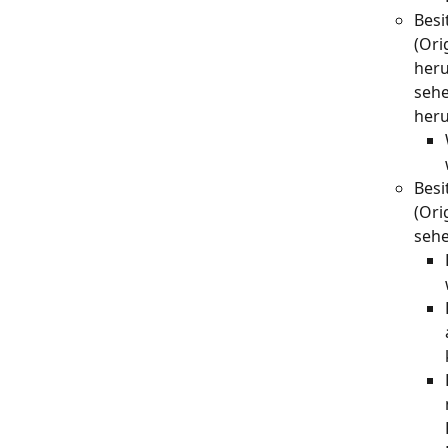
Besi
(Ori
heru
sehe
heru
Besi
(Ori
seh