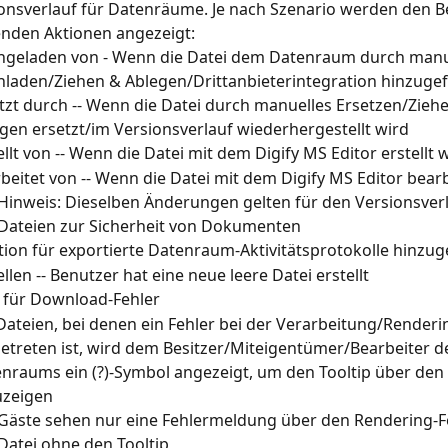
onsverlauf für Datenräume. Je nach Szenario werden den B
enden Aktionen angezeigt:
geladen von - Wenn die Datei dem Datenraum durch manu
laden/Ziehen & Ablegen/Drittanbieterintegration hinzuge
tzt durch -- Wenn die Datei durch manuelles Ersetzen/Zieh
gen ersetzt/im Versionsverlauf wiederhergestellt wird
ellt von -- Wenn die Datei mit dem Digify MS Editor erstellt
beitet von -- Wenn die Datei mit dem Digify MS Editor bearb
Hinweis: Dieselben Änderungen gelten für den Versionsverl
Dateien zur Sicherheit von Dokumenten
ion für exportierte Datenraum-Aktivitätsprotokolle hinzug
ellen -- Benutzer hat eine neue leere Datei erstellt
 für Download-Fehler
Dateien, bei denen ein Fehler bei der Verarbeitung/Renderi
etreten ist, wird dem Besitzer/Miteigentümer/Bearbeiter d
nraums ein (?)-Symbol angezeigt, um den Tooltip über den 
uzeigen
Gäste sehen nur eine Fehlermeldung über den Rendering-Fe
Datei ohne den Tooltip