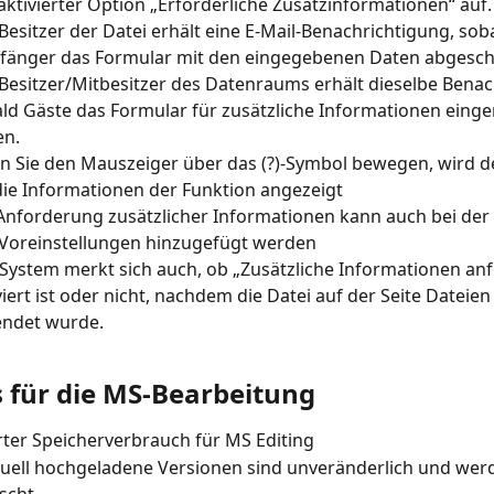
aktivierter Option „Erforderliche Zusatzinformationen“ auf.
Besitzer der Datei erhält eine E-Mail-Benachrichtigung, sob
änger das Formular mit den eingegebenen Daten abgeschic
Besitzer/Mitbesitzer des Datenraums erhält dieselbe Benac
ld Gäste das Formular für zusätzliche Informationen einger
en.
 Sie den Mauszeiger über das (?)-Symbol bewegen, wird de
die Informationen der Funktion angezeigt
Anforderung zusätzlicher Informationen kann auch bei der 
Voreinstellungen hinzugefügt werden
System merkt sich auch, ob „Zusätzliche Informationen anf
viert ist oder nicht, nachdem die Datei auf der Seite Dateie
endet wurde.
 für die MS-Bearbeitung
ter Speicherverbrauch für MS Editing
ell hochgeladene Versionen sind unveränderlich und werd
scht