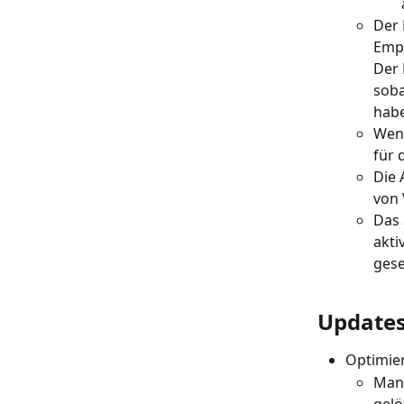
Der 
Empf
Der 
soba
hab
Wenn
für 
Die 
von 
Das 
akti
ges
Updates
Optimier
Manu
gelö