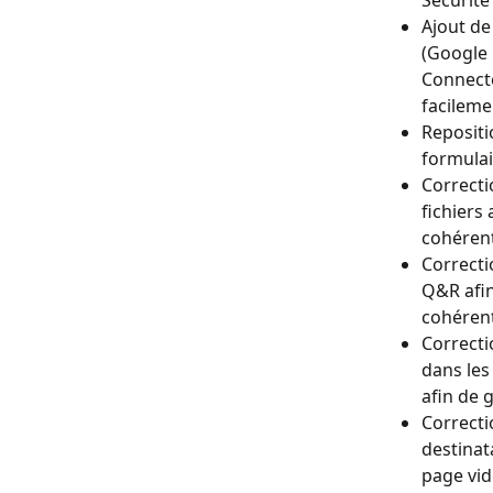
Sécurité
Ajout de 
(Google 
Connecte
facileme
Repositi
formulai
Correcti
fichiers
cohérent
Correcti
Q&R afin
cohérent
Correcti
dans les
afin de 
Correcti
destinat
page vid