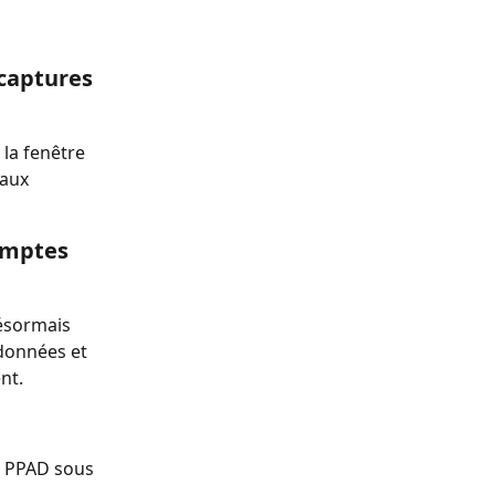
captures 
 la fenêtre 
 aux 
omptes 
ésormais 
données et 
nt. 
e PPAD sous 