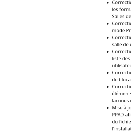
Correcti
les form
Salles d
Correcti
mode Pré
Correcti
salle de
Correcti
liste de
utilisate
Correcti
de bloca
Correcti
éléments
lacunes 
Mise à j
PPAD afi
du fichi
l'installa