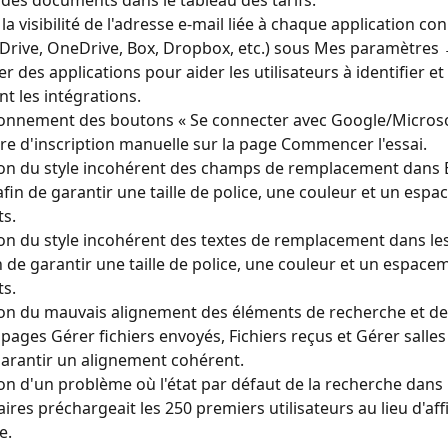
 des documents dans le tableau des tarifs.
la visibilité de l'adresse e-mail liée à chaque application co
Drive, OneDrive, Box, Dropbox, etc.) sous Mes paramètres 
r des applications pour aider les utilisateurs à identifier et
nt les intégrations.
onnement des boutons « Se connecter avec Google/Microsof
re d'inscription manuelle sur la page Commencer l'essai.
on du style incohérent des champs de remplacement dans 
 afin de garantir une taille de police, une couleur et un esp
s.
on du style incohérent des textes de remplacement dans le
 de garantir une taille de police, une couleur et un espace
s.
on du mauvais alignement des éléments de recherche et de 
 pages Gérer fichiers envoyés, Fichiers reçus et Gérer salle
garantir un alignement cohérent.
on d'un problème où l'état par défaut de la recherche dans 
aires préchargeait les 250 premiers utilisateurs au lieu d'aff
e.