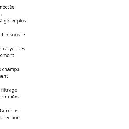
nnectée 
→ 
 à gérer plus 
t » sous le 
Envoyer des 
acement 
s champs 
ment 
filtrage 
s données 
Gérer les 
icher une 