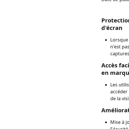
Protectio
d'écran
Lorsque 
n'est pa
captures 
Accès fac
en marqu
Les util
accéder 
de la vi
Améliorat
Mise à j