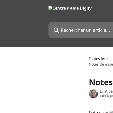
Passer au contenu principal
Rechercher un article...
Toutes les col
Notes de mise 
Notes 
Écrit p
Mis à j
Date de publ