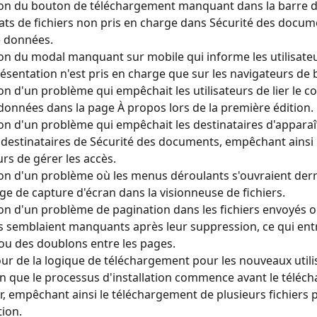
on du bouton de téléchargement manquant dans la barre d'
ats de fichiers non pris en charge dans Sécurité des docum
e données.
on du modal manquant sur mobile qui informe les utilisateu
sentation n'est pris en charge que sur les navigateurs de 
on d'un problème qui empêchait les utilisateurs de lier le co
 données dans la page À propos lors de la première édition.
on d'un problème qui empêchait les destinataires d'apparaît
s destinataires de Sécurité des documents, empêchant ainsi 
urs de gérer les accès.
on d'un problème où les menus déroulants s'ouvraient derri
ge de capture d'écran dans la visionneuse de fichiers.
on d'un problème de pagination dans les fichiers envoyés o
 semblaient manquants après leur suppression, ce qui entr
ou des doublons entre les pages.
our de la logique de téléchargement pour les nouveaux utili
n que le processus d'installation commence avant le téléc
er, empêchant ainsi le téléchargement de plusieurs fichiers 
tion.