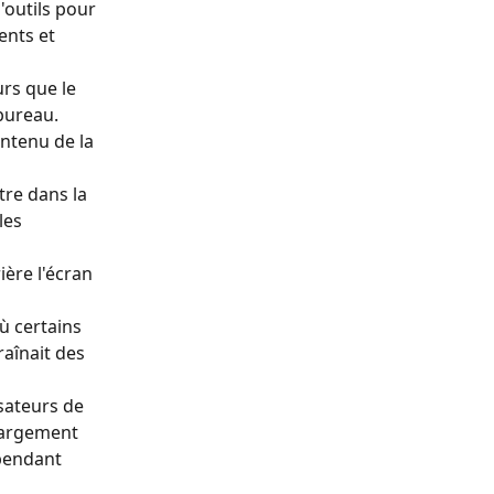
outils pour 
ents et 
rs que le 
bureau.
ntenu de la 
re dans la 
les 
ère l'écran 
ù certains 
aînait des 
sateurs de 
hargement 
pendant 