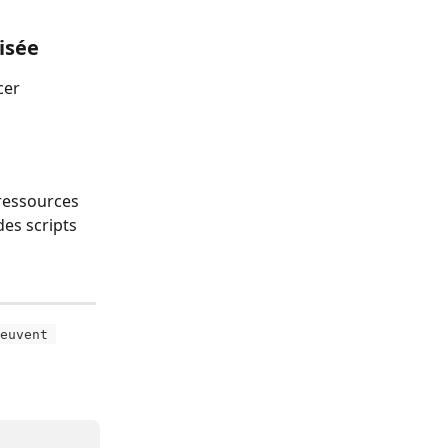
isée
cer 
ressources 
es scripts 
euvent 