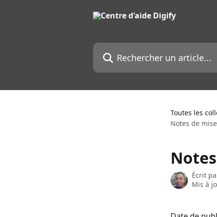
Passer au contenu principal
Rechercher un article...
Toutes les col
Notes de mise 
Notes 
Écrit p
Mis à j
Date de publi