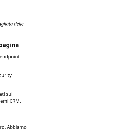
gliata delle 
 pagina
 endpoint 
curity
ti sul 
stemi CRM.
uro. Abbiamo 