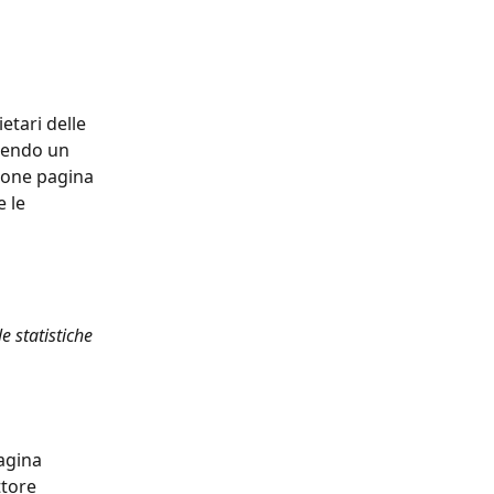
etari delle 
nendo un 
ione pagina 
 le 
e statistiche 
pagina
ttore