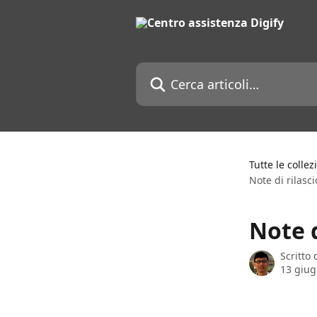
Vai al contenuto principale
Cerca articoli…
Tutte le collez
Note di rilasci
Note d
Scritto
13 giug