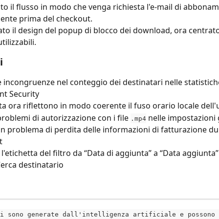
to il flusso in modo che venga richiesta l'e-mail di abbona
ente prima del checkout.
to il design del popup di blocco dei download, ora centrat
tilizzabili.
i
le incongruenze nel conteggio dei destinatari nelle statistich
t Security
data ora riflettono in modo coerente il fuso orario locale dell
 problemi di autorizzazione con i file 
 nelle impostazioni 
.mp4
un problema di perdita delle informazioni di fatturazione dur
t
l'etichetta del filtro da “Data di aggiunta” a “Data aggiunta”
erca destinatario
i sono generate dall'intelligenza artificiale e possono 