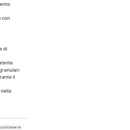
mento 
o con 
e di 
'utente
granulari
ante il 
 nella 
contenere 