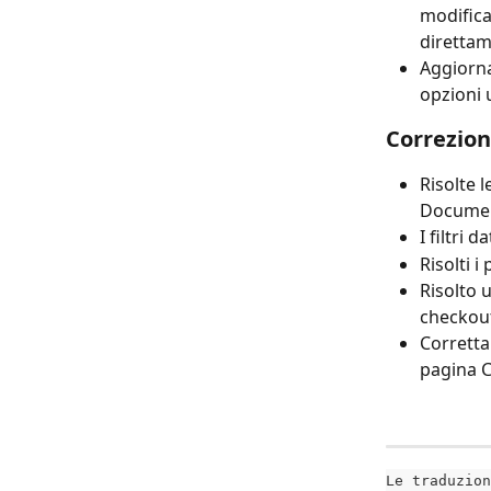
modifica
direttam
Aggiorna
opzioni u
Correzion
Risolte 
Documen
I filtri 
Risolti i
Risolto 
checkou
Corretta 
pagina C
Le traduzion