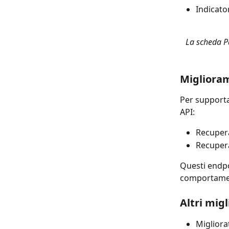
Indicato
La scheda Pa
Miglioram
Per supporta
API:
Recupera
Recupera
Questi endpo
comportament
Altri mig
Migliora