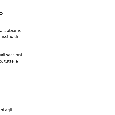
o 
za, abbiamo 
rischio di 
ali sessioni 
, tutte le 
i agli 