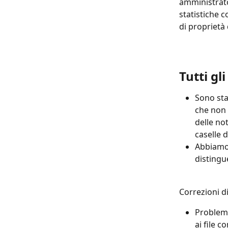
amministrato
statistiche c
di proprietà 
Tutti gl
Sono stat
che non 
delle not
caselle d
Abbiamo 
distingue
Correzioni d
Problema
ai file 