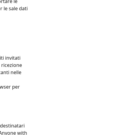
rtare le 
 le sale dati 
 invitati 
 ricezione 
anti nelle 
owser per 
destinatari 
“Anyone with 