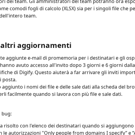
ri dei team. Gli amministratori del team potranno ora espo
ome comodi fogli di calcolo (XLSX) sia per i singoli file che per
dell'intero team. 
i altri aggiornamenti
e aggiunte e-mail di promemoria per i destinatari e gli ospiti
hanno avuto accesso all'invito dopo 3 giorni e 6 giorni dalla
ifiche di Digify. Questo aiuterà a far arrivare gli inviti import
i posta.
aggiunto i nomi dei file e delle sale dati alla scheda del br
rli facilmente quando si lavora con più file e sale dati.
i bug:
 risolto con l'elenco dei destinatari quando si aggiungono 
con le autorizzazioni "Only people from domains I specify” e 