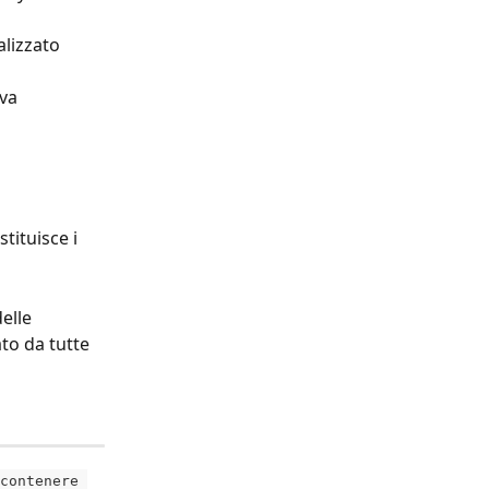
alizzato 
va 
tituisce i 
elle 
to da tutte 
contenere 