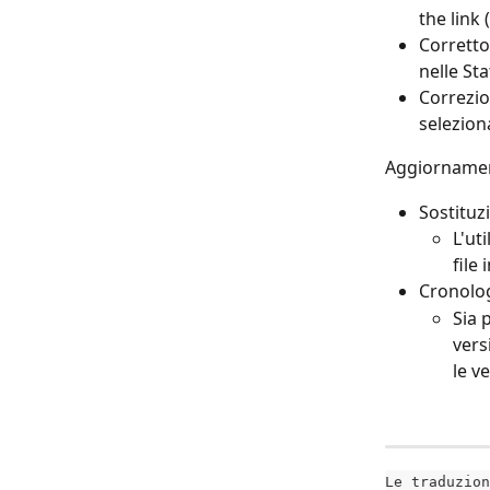
the link 
Corretto 
nelle Sta
Correzio
seleziona
Aggiornamen
Sostituz
L'ut
file 
Cronolog
Sia 
vers
le ve
Le traduzion