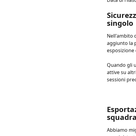
Data di rilas
Sicurezz
singolo
Nell'ambito d
aggiunto la p
esposizione 
Quando gli ut
attive su alt
sessioni pre
Esportaz
squadr
Abbiamo migl