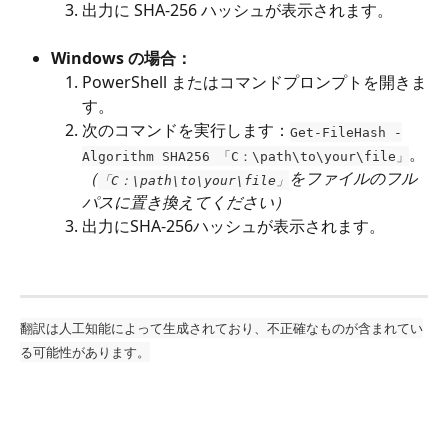
出力に SHA-256 ハッシュが表示されます。
Windows の場合：
PowerShell またはコマンドプロンプトを開きま
す。
次のコマンドを実行します：
Get-FileHash -
。
Algorithm SHA256 「C：\path\to\your\file」
（
をファイルのフル
「C：\path\to\your\file」
パスに置き換えてください）
出力にSHA-256ハッシュが表示されます。
翻訳は人工知能によって生成されており、不正確なものが含まれてい
る可能性があります。