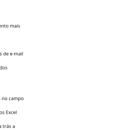
ento mais 
 de e-mail 
dos 
s no campo 
s Excel 
 trás a 