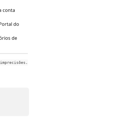
a conta 
ortal do 
rios de 
imprecisões.