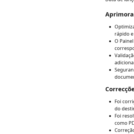
Aprimora
Optimiza
rápido e
O Painel
correspo
Validaçã
adiciona
Seguran
documen
Correcçõe
Foi corr
do desti
Foi reso
como PD
Correção