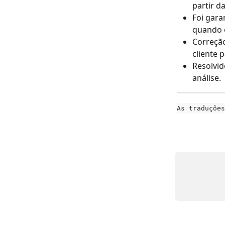
partir d
Foi gara
quando o
Correção
cliente 
Resolvid
análise.
As traduções