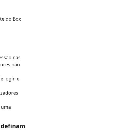
te do Box 
essão nas 
dores não 
e login e 
izadores 
m uma 
 definam 