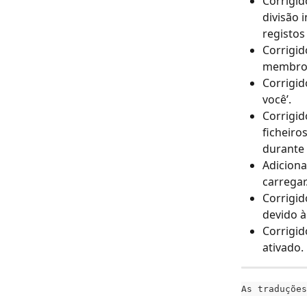
Corrigid
divisão 
registos
Corrigid
membros 
Corrigid
você’.
Corrigi
ficheir
durante 
Adiciona
carregar
Corrigid
devido à
Corrigid
ativado.
As traduções