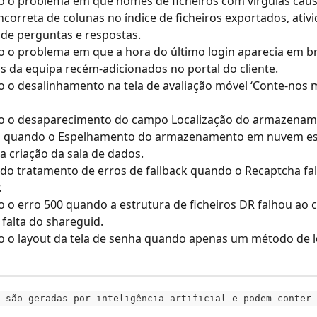
o o problema em que nomes de ficheiros com vírgulas cau
incorreta de colunas no índice de ficheiros exportados, ativi
 de perguntas e respostas.
o o problema em que a hora do último login aparecia em b
da equipa recém-adicionados no portal do cliente.
o o desalinhamento na tela de avaliação móvel ‘Conte-nos 
do o desaparecimento do campo Localização do armazenam
os quando o Espelhamento do armazenamento em nuvem est
a criação da sala de dados.
do tratamento de erros de fallback quando o Recaptcha fal
.
o o erro 500 quando a estrutura de ficheiros DR falhou ao 
 falta do shareguid.
o o layout da tela de senha quando apenas um método de l
 são geradas por inteligência artificial e podem conter 