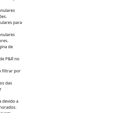
nulares 
ões.
ulares para 
nulares 
ores.
ina de 
 de P&R no 
filtrar por 
os das 
r 
 devido a 
gnorados.