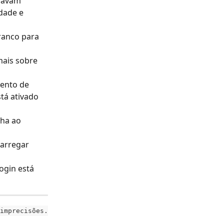
savam 
dade e 
ranco para 
mais sobre 
ento de 
á ativado 
ha ao 
carregar 
ogin está 
imprecisões.