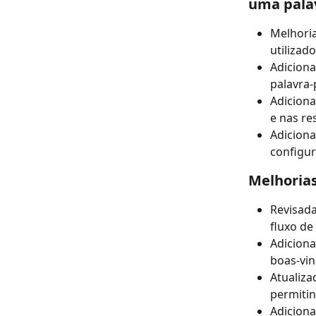
uma pala
Melhoria
utilizad
Adiciona
palavra-
Adiciona
e nas re
Adiciona
configur
Melhorias
Revisada
fluxo de
Adiciona
boas-vin
Atualiza
permitin
Adiciona