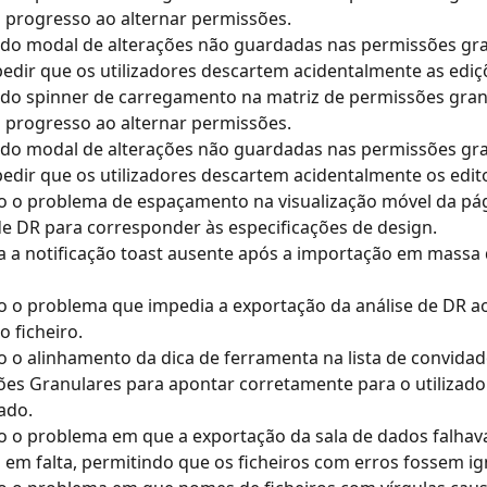
o progresso ao alternar permissões.
do modal de alterações não guardadas nas permissões gra
edir que os utilizadores descartem acidentalmente as ediç
do spinner de carregamento na matriz de permissões gran
o progresso ao alternar permissões.
do modal de alterações não guardadas nas permissões gra
edir que os utilizadores descartem acidentalmente os edit
o o problema de espaçamento na visualização móvel da pág
de DR para corresponder às especificações de design.
a a notificação toast ausente após a importação em massa
o o problema que impedia a exportação da análise de DR ao 
o ficheiro.
o o alinhamento da dica de ferramenta na lista de convidad
es Granulares para apontar corretamente para o utilizado
ado.
o o problema em que a exportação da sala de dados falhava
s em falta, permitindo que os ficheiros com erros fossem i