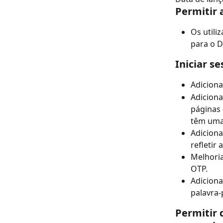
Permitir 
Os utili
para o Di
Iniciar s
Adiciona
Adiciona
páginas 
têm uma 
Adiciona
refletir 
Melhoria
OTP.
Adiciona
palavra-
Permitir 