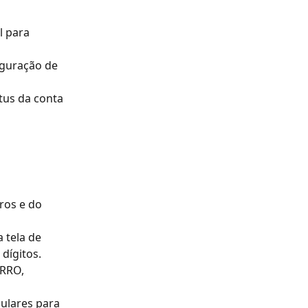
l para 
iguração de 
tus da conta 
ros e do 
 tela de 
dígitos.
RRO, 
ulares para 