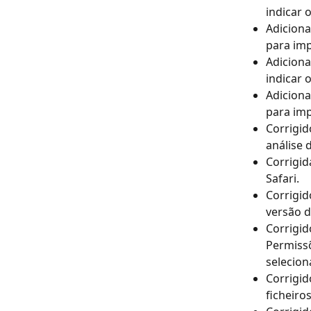
indicar 
Adiciona
para imp
Adiciona
indicar 
Adiciona
para imp
Corrigid
análise 
Corrigid
Safari.
Corrigid
versão d
Corrigid
Permissõ
selecion
Corrigid
ficheiro