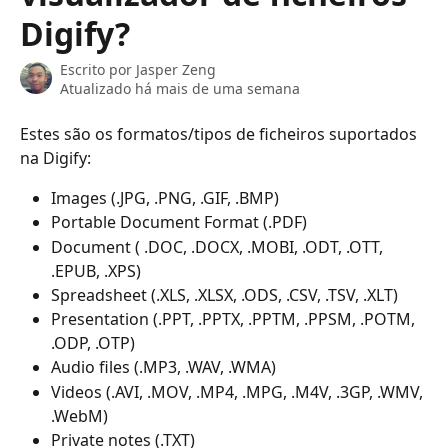
Digify?
Escrito por
Jasper Zeng
Atualizado há mais de uma semana
Estes são os formatos/tipos de ficheiros suportados 
na Digify:
Images (.JPG, .PNG, .GIF, .BMP) 
Portable Document Format (.PDF) 
Document ( .DOC, .DOCX, .MOBI, .ODT, .OTT, 
.EPUB, .XPS)
Spreadsheet (.XLS, .XLSX, .ODS, .CSV, .TSV, .XLT)
Presentation (.PPT, .PPTX, .PPTM, .PPSM, .POTM, 
.ODP, .OTP)
Audio files (.MP3, .WAV, .WMA)
Videos (.AVI, .MOV, .MP4, .MPG, .M4V, .3GP, .WMV, 
.WebM)
Private notes (.TXT)