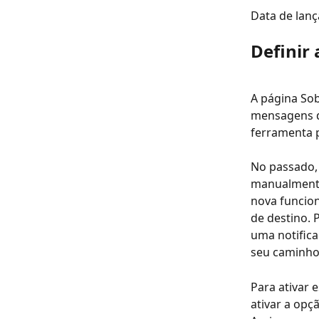
Data de lan
Definir
A página Sob
mensagens de
ferramenta 
No passado, 
manualmente
nova funcio
de destino. 
uma notifica
seu caminho
Para ativar 
ativar a opç