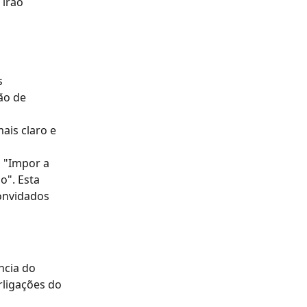
 irão 
s 
ão de 
ais claro e 
a "Impor a 
o". Esta 
onvidados 
ncia do 
rligações do 