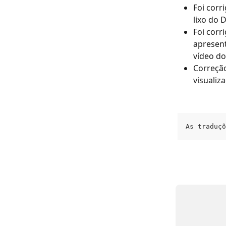
Foi corr
lixo do 
Foi corr
apresent
vídeo d
Correção
visualiz
As traduçõ