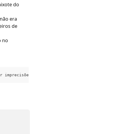
ixote do 
não era 
iros de 
 no 
r imprecisões.