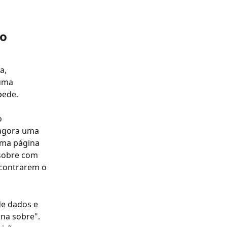
no
a, 
uma 
pede.
o 
 agora uma 
uma página 
 sobre com 
ncontrarem o 
de dados e 
na sobre". 