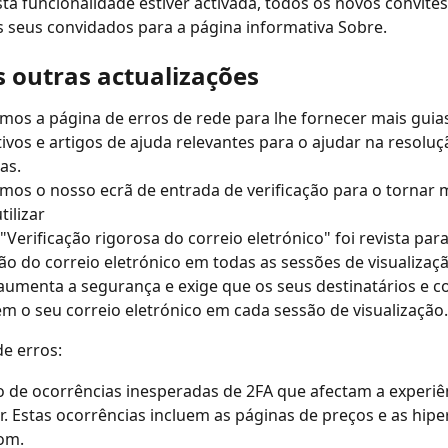
ta funcionalidade estiver activada, todos os novos convites
s seus convidados para a página informativa Sobre.
s outras actualizações
os a página de erros de rede para lhe fornecer mais guia
ivos e artigos de ajuda relevantes para o ajudar na resoluç
as.
os o nosso ecrã de entrada de verificação para o tornar m
tilizar
"Verificação rigorosa do correio eletrónico" foi revista par
ção do correio eletrónico em todas as sessões de visualizaçã
aumenta a segurança e exige que os seus destinatários e c
em o seu correio eletrónico em cada sessão de visualização.
e erros:
 de ocorrências inesperadas de 2FA que afectam a experiê
or. Estas ocorrências incluem as páginas de preços e as hipe
om.