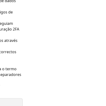
 de dados 
igos de 
seguiam 
uração 2FA 
os através 
correctos 
a o termo 
separadores 
 