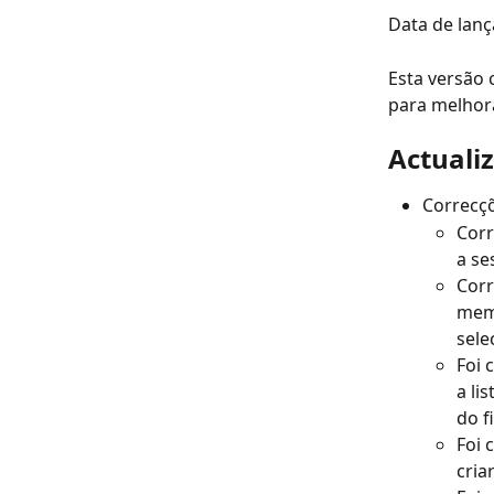
Data de lan
Esta versão 
para melhora
Actuali
Correcçõ
Corr
a se
Corr
memb
sele
Foi 
a li
do f
Foi 
cria