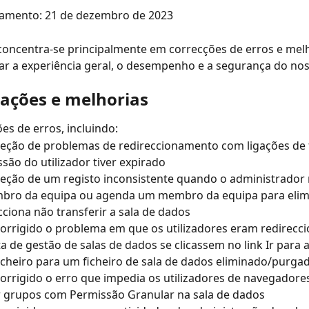
çamento: 21 de dezembro de 2023
concentra-se principalmente em correcções de erros e melh
r a experiência geral, o desempenho e a segurança do nos
zações e melhorias
es de erros, incluindo:
eção de problemas de redireccionamento com ligações de f
ssão do utilizador tiver expirado 
eção de um registo inconsistente quando o administrador
ro da equipa ou agenda um membro da equipa para elim
cciona não transferir a sala de dados
corrigido o problema em que os utilizadores eram redirecc
sta de gestão de salas de dados se clicassem no link Ir para a
icheiro para um ficheiro de sala de dados eliminado/purga
corrigido o erro que impedia os utilizadores de navegadore
r grupos com Permissão Granular na sala de dados