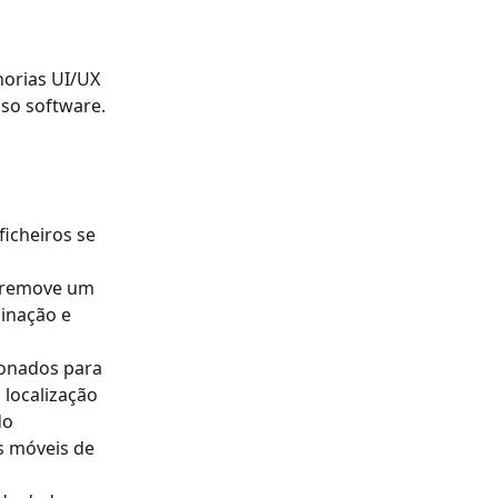
orias UI/UX 
so software.
icheiros se 
 remove um 
inação e 
ionados para 
 localização 
do
s móveis de 