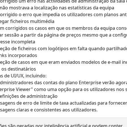
corrigido um erro nas actividades de administração da sala
não mostrava a localização nas estatísticas da equipa
corrigido o erro que impedia os utilizadores com planos ant
egar ficheiros multimédia
m corrigidos os casos em que os membros da equipa con
iar sessão a partir da página de preços mesmo que a config
vesse incompleta
eção de ficheiros com logótipos em falta quando partilhad
inks incorporados 
eção de casos em que eram enviados modelos de e-mail in
 os destinatários
s de UI/UX, incluindo:
dministradores das contas do plano Enterprise verão agor
erprise Viewer" como uma opção para os utilizadores nos 
efinições de administração
agens de erro de limite de taxa actualizadas para fornecer
agens claras e consistentes aos utilizadores.
ões são geradas por inteligência artificial e podem conter 