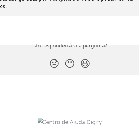
es.
Isto respondeu à sua pergunta?
😞
😐
😃