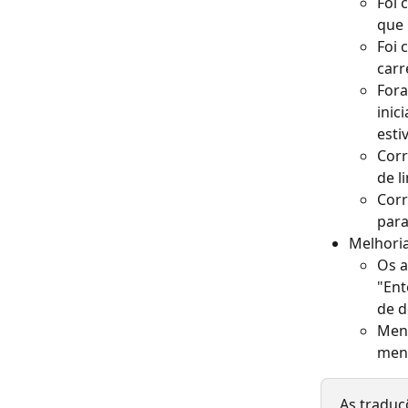
Foi 
que 
Foi 
carr
Fora
inic
esti
Corr
de l
Corr
para
Melhoria
Os a
"Ent
de d
Mens
mens
As traduç