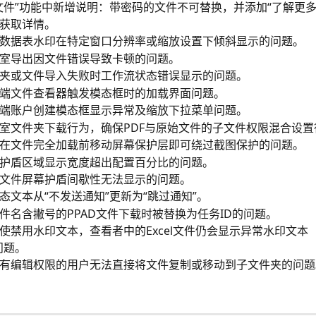
文件”功能中新增说明：带密码的文件不可替换，并添加“了解更多
获取详情。
数据表水印在特定窗口分辨率或缩放设置下倾斜显示的问题。
室导出因文件错误导致卡顿的问题。
夹或文件导入失败时工作流状态错误显示的问题。
端文件查看器触发模态框时的加载界面问题。
端账户创建模态框显示异常及缩放下拉菜单问题。
室文件夹下载行为，确保PDF与原始文件的子文件权限混合设置
在文件完全加载前移动屏幕保护层即可绕过截图保护的问题。
护盾区域显示宽度超出配置百分比的问题。
文件屏幕护盾间歇性无法显示的问题。
态文本从“不发送通知”更新为“跳过通知”。
件名含撇号的PPAD文件下载时被替换为任务ID的问题。
使禁用水印文本，查看者中的Excel文件仍会显示异常水印文本（“
问题。
有编辑权限的用户无法直接将文件复制或移动到子文件夹的问题