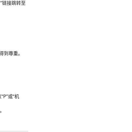
”链接跳转至
得到尊重。
P”或“机
。