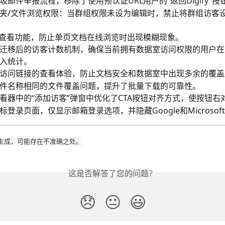
圾邮件举报流程，移除了使用预认证URL用户的“返回Digify”按
夹/文件浏览权限：当群组权限未设为编辑时，禁止将群组访客
F查看功能，防止单页文档在线浏览时出现模糊现象。
迁移后的访客计数机制，确保当前拥有数据室访问权限的用户在
入统计。
访问链接的查看体验，防止文档安全和数据室中出现多余的覆盖
件名称相同的文件覆盖问题，提升了批量下载的可靠性。
看器中的“添加访客”弹窗中优化了CTA按钮对齐方式，使按钮右
标登录页面，仅显示邮箱登录选项，并隐藏Google和Microsof
生成，可能存在不准确之处。
这是否解答了您的问题？
😞
😐
😃