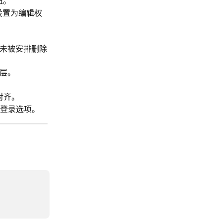
钮。
设置为编辑权
未被安排删除
层。
对齐。
t登录选项。