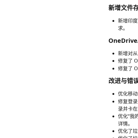
新增文件
新增印度
求。
OneDri
新增对从 
修复了 
修复了 
改进与错
优化移动
修复登录
录并卡在
优化“我
详情。
优化了垃