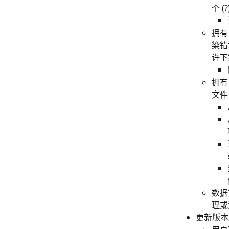
个 
拥有
染错
许下
拥有
文件
数据
理或
更新版本