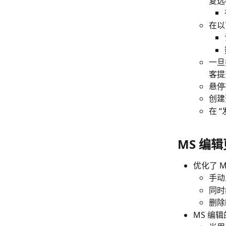
复选
在以
一旦
客提
悬停
创建
在 
MS 编
优化了 
手动
同时
删除
MS 编