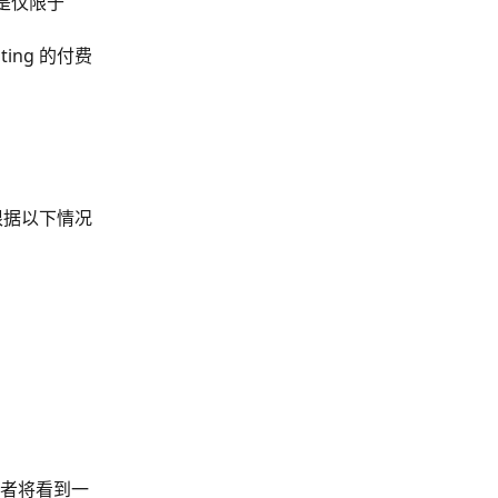
 是仅限于 
ing 的付费
根据以下情况
辑者将看到一