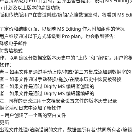
户尝试降级到 Pro 计划时，会弹出警告提示，说明 MS Editing
am 计划及以上版本的高级功能
版和传统版用户在尝试创建/编辑/克隆数据室时，将看到 MS Edit
了定价和结账页面，以反映 MS Editing 作为附加组件的情况
用户继续通过以下方式降级到 Pro plan，也会收到警告：
降级电子邮件
付费墙模式
作，以明确区分数据室版本历史中的 “上传 ”和 “编辑”。用户将
操作：
者 -- 如果文件是通过手动上传/拖放/第三方集成添加到数据室的
者 -- 如果文件通过手动替换/拖放/在版本历史中恢复被替换
者 -- 如果文件是通过 Digify MS 编辑者创建的
者 -- 如果文件是通过 Digify MS 编辑器编辑的
注：同样的更改适用于文档安全设置文件的版本历史记录
据室活动日志中添加了新操作
 -- 用户创建了一个新的空白文件
更新
出现文件处理/渲染错误的文件，数据室所有者/共同所有者/编