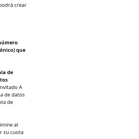
podrá crear 
 número 
rónico) que 
ala de 
tos 
invitado A 
la de datos 
ota de 
imine al 
r su cuota 