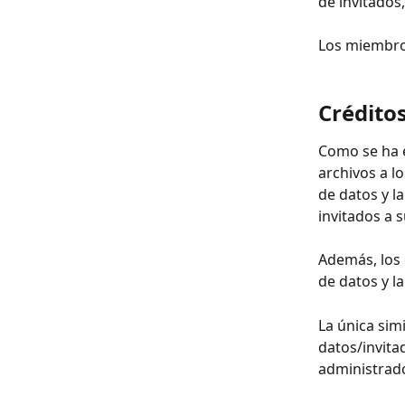
de invitados
Los miembros
Créditos
Como se ha e
archivos a l
de datos y l
invitados a s
Además, los 
de datos y l
La única simi
datos/invita
administrad