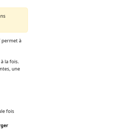
ans 
f permet à 
à la fois.
entes, une 
le fois
ger 