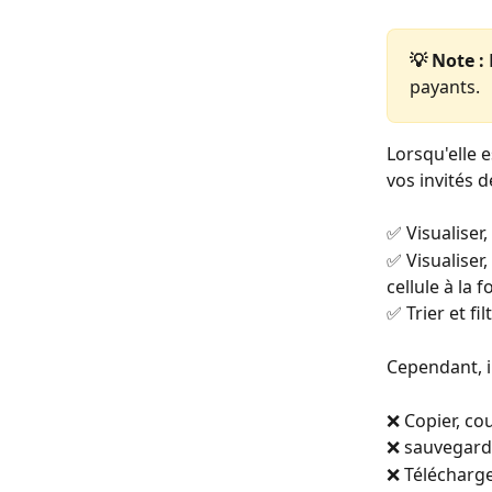
💡 Note : 
payants. 
Lorsqu'elle 
vos invités de
✅ Visualiser, 
✅ Visualiser,
cellule à la fo
✅ Trier et fil
Cependant, i
❌ Copier, cou
❌ sauvegarde
❌ Télécharger