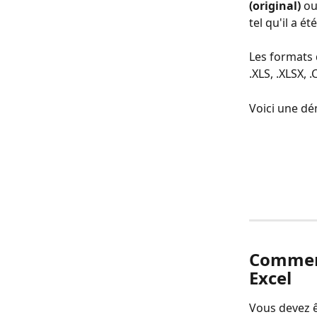
(original)
 ou
tel qu'il a é
Les formats d
.XLS, .XLSX, .
Voici une dé
Comment
Excel
Vous devez ê