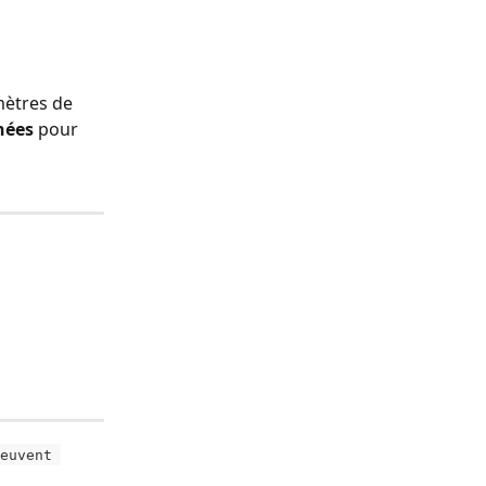
mètres de 
nées
 pour 
euvent 