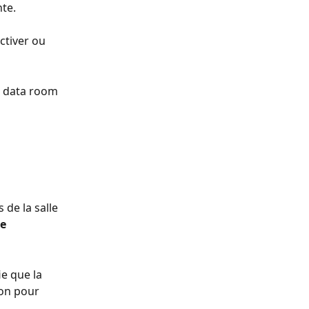
nte.
ctiver ou 
e data room 
de la salle 
e 
ie que la 
ton pour 