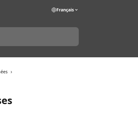
Français
nées
ses