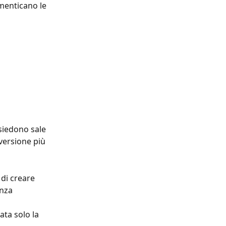
menticano le 
siedono sale 
versione più 
 di creare 
nza 
ta solo la 