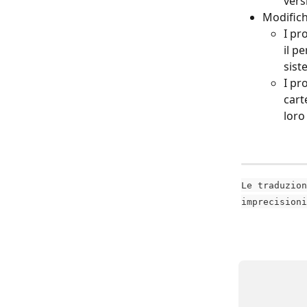
vers
Modifich
I pr
il pe
sist
I pr
cart
loro 
Le traduzion
imprecisioni