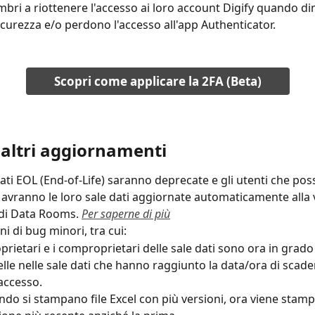
mbri a riottenere l'accesso ai loro account Digify quando di
sicurezza e/o perdono l'accesso all'app Authenticator.
Scopri come applicare la 2FA (Beta)
i altri aggiornamenti
dati EOL (End-of-Life) saranno deprecate e gli utenti che pos
 avranno le loro sale dati aggiornate automaticamente alla 
di Data Rooms. 
Per saperne di più
i di bug minori, tra cui:
oprietari e i comproprietari delle sale dati sono ora in grado
elle nelle sale dati che hanno raggiunto la data/ora di scade
'accesso.
do si stampano file Excel con più versioni, ora viene stampa