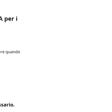
 per i 
tore quando 
sario.