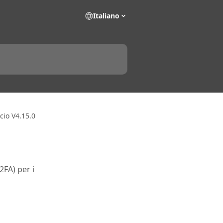
Italiano
scio V4.15.0
2FA) per i