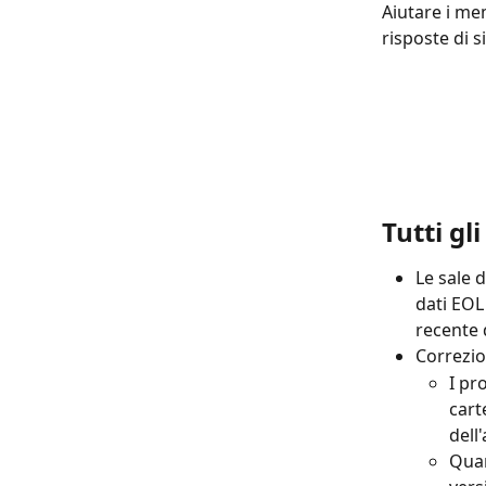
Aiutare i me
risposte di 
Tutti gl
Le sale 
dati EOL
recente 
Correzion
I pr
cart
dell
Quan