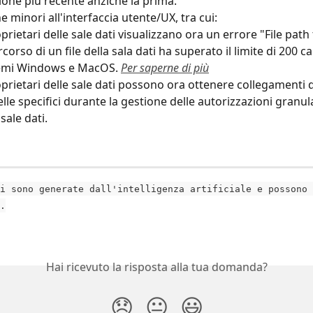
ione più recente anziché la prima.
e minori all'interfaccia utente/UX, tra cui:
oprietari delle sale dati visualizzano ora un errore "File path
rcorso di un file della sala dati ha superato il limite di 200 ca
emi Windows e MacOS. 
Per saperne di più
oprietari delle sale dati possono ora ottenere collegamenti dir
elle specifici durante la gestione delle autorizzazioni granula
sale dati.
i sono generate dall'intelligenza artificiale e possono 
.
Hai ricevuto la risposta alla tua domanda?
😞
😐
😃