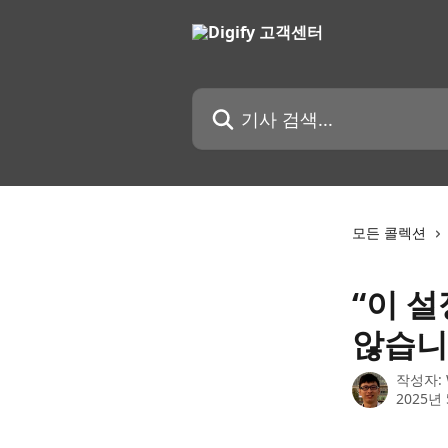
메인 콘텐츠로 건너뛰기
기사 검색...
모든 콜렉션
“이 
않습니
작성자:
2025년