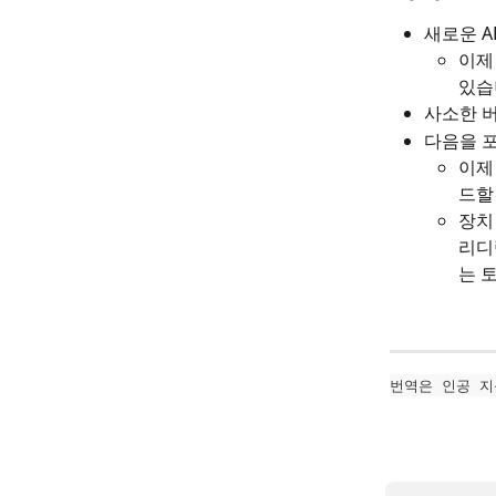
새로운 A
이제
있습
사소한 
다음을 포
이제 
드할
장치
리디
는 
번역은 인공 지