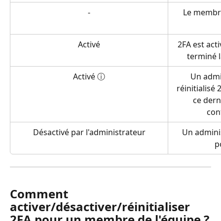
-
Le membre
Activé
2FA est act
terminé l
Activé ⓘ
Un admin
réinitialis
ce dern
con
Désactivé par l'administrateur
Un adminis
p
Comment 
activer/désactiver/réinitialiser 
2FA pour un membre de l'équipe ?