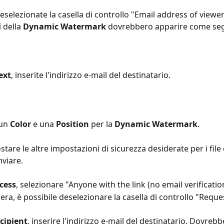
deselezionate la casella di controllo "Email address of viewer
 della 
Dynamic Watermark
 dovrebbero apparire come seg
ext
, inserite l'indirizzo e-mail del destinatario.
un 
Color
 e una 
Position
 per la 
Dynamic Watermark
. 
stare le altre impostazioni di sicurezza desiderate per i file 
nviare.
cess
, selezionare "Anyone with the link (no email verificatio
dera, è possibile deselezionare la casella di controllo "Reque
cipient
, inserire l'indirizzo e-mail del destinatario. Dovrebb