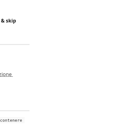
 & skip 
zione 
contenere 