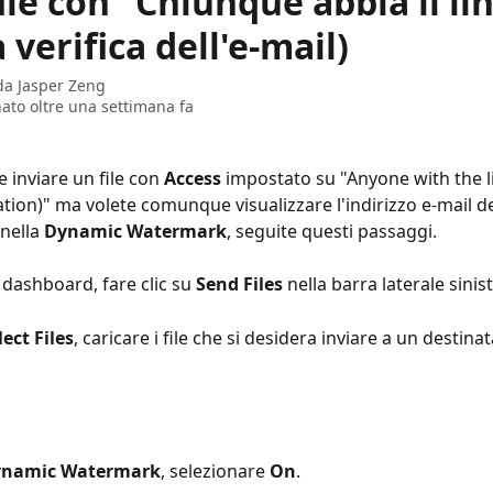
file con "Chiunque abbia il li
 verifica dell'e-mail)
 da
Jasper Zeng
ato oltre una settimana fa
 inviare un file con 
Access
 impostato su "Anyone with the l
ation)" ma volete comunque visualizzare l'indirizzo e-mail de
nella 
Dynamic Watermark
, seguite questi passaggi. 
 dashboard, fare clic su 
Send Files
 nella barra laterale sinist
lect Files
, caricare i file che si desidera inviare a un destinat
namic Watermark
, selezionare 
On
. 