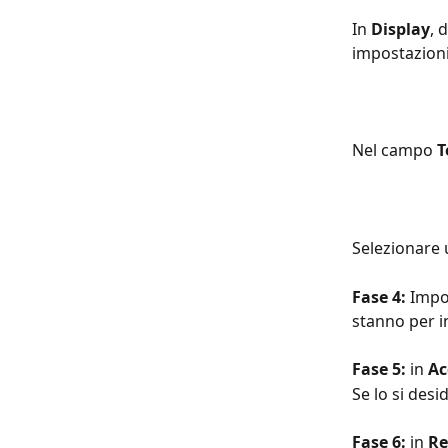
In 
Display
, 
impostazioni
Nel campo 
T
Selezionare 
Fase 4:
 Impo
stanno per i
Fase 5: 
in 
Ac
Se lo si desi
Fase 6: 
in 
Re