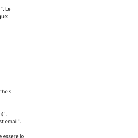
". Le 
ue: 
che si 
n)".
st email". 
e essere lo 