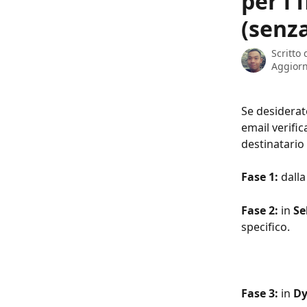
per i 
(senza
Scritto
Aggiorn
Se desiderate
email verific
destinatario 
Fase 1: 
dalla
Fase 2: 
in 
Se
specifico. 
Fase 3:
 in 
Dy