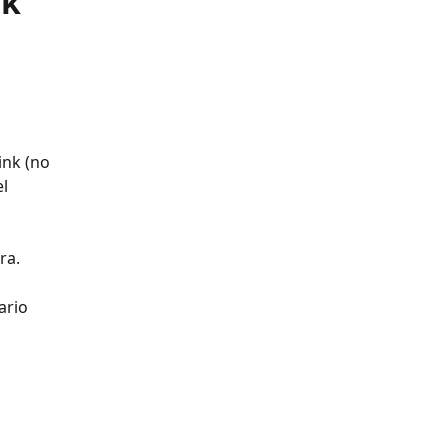
nk
ink (no 
l 
ra.
ario 