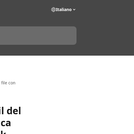
Italiano
 file con
l del
ica