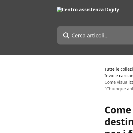
Vai al contenuto principale
Cerca articoli…
Tutte le collez
Invio e carica
Come visualizz
"Chiunque abbia
Come v
destin