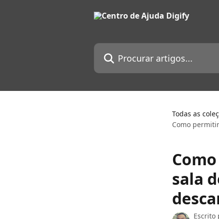
Ir para conteúdo principal
Procurar artigos...
Todas as cole
Como permitir
Como 
sala 
desca
Escrito