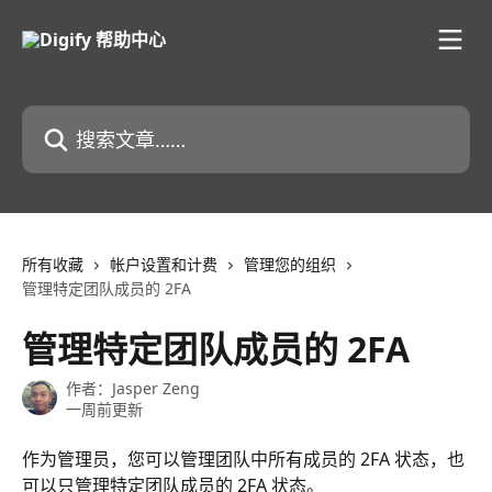
跳转到主要内容
搜索文章……
所有收藏
帐户设置和计费
管理您的组织
管理特定团队成员的 2FA
管理特定团队成员的 2FA
作者：
Jasper Zeng
一周前更新
作为管理员，您可以管理团队中所有成员的 2FA 状态，也
可以只管理特定团队成员的 2FA 状态。