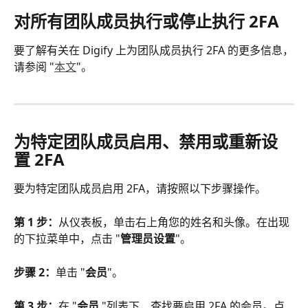
对所有团队成员执行或停止执行 2FA
要了解有关在 Digify 上为团队成员执行 2FA 的更多信息，
请参阅 "
本文
"。
为特定团队成员启用、禁用或重新设
置 2FA
要为特定团队成员启用 2FA，请按照以下步骤操作。
第 1 步：
从仪表板，单击右上角您的姓名和头像。在出现
的下拉菜单中，点击 "
管理员设置
"。
步骤 2：
单击 "
会员
"。
第 3 步：
在 "
会员
 "列表下，查找要启用 2FA 的会员。点