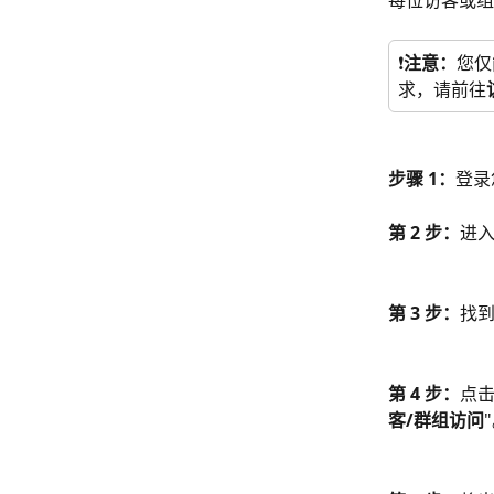
每位访客或组
❗
注意：
您仅
求，请前往
步骤 1：
登录您
第 2 步：
进入
第 3 步：
找
第 4 步：
点击
客/群组访问