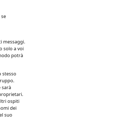
 se 
ti messaggi. 
 solo a voi 
 modo potrà 
lo stesso 
ruppo. 
 sarà 
roprietari. 
tri ospiti 
nomi dei 
el suo 