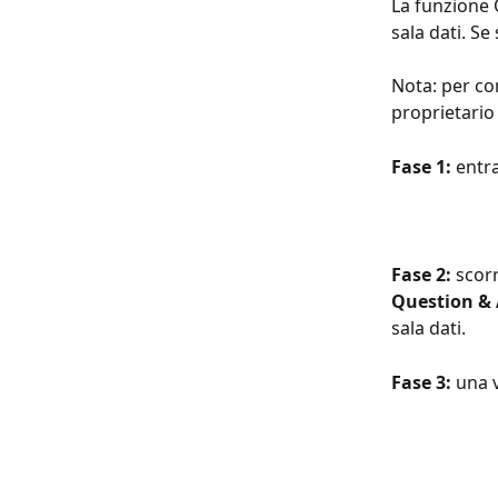
La funzione 
sala dati. Se
Nota: per co
proprietario 
Fase 1:
 entra
Fase 2: 
scorr
Question &
sala dati. 
Fase 3: 
una v