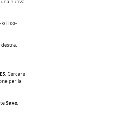
a una nuova 
o il co-
 destra. 
ES
. Cercare 
ione per la 
te 
Save
.