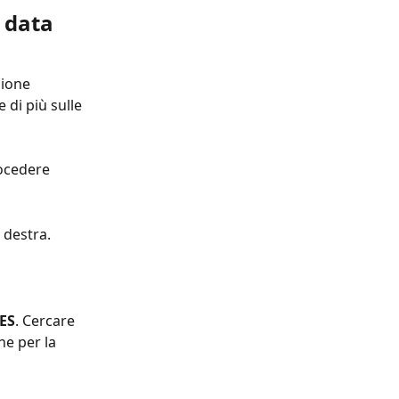
 data 
ione 
 di più sulle 
ocedere 
a destra.
ES
. Cercare 
ne per la 