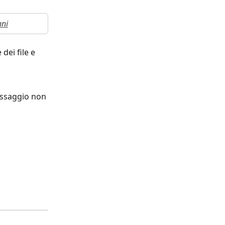
ani
dei file e 
essaggio non 