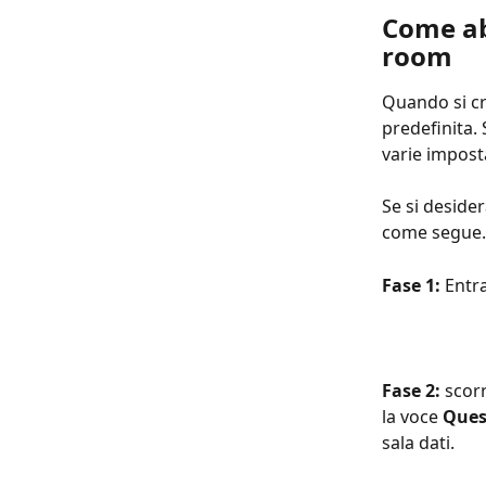
Come ab
room
Quando si cr
predefinita. S
varie impost
Se si deside
come segue.
Fase 1: 
Entra
Fase 2: 
scorr
la voce 
Ques
sala dati. 