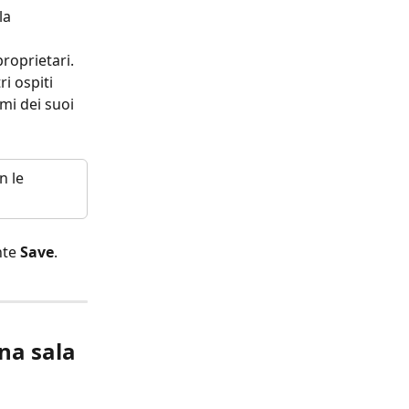
la 
roprietari. 
ri ospiti 
mi dei suoi 
n le 
nte 
Save
.
na sala 