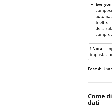
Everyon
composiz
automati
Inoltre, 
della sa
compropri
❗
 Nota
: l'i
impostazioni
Fase 4: 
Una v
Come di
dati