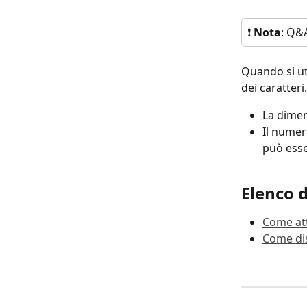
❗ 
Nota
: Q&A
Quando si uti
dei caratteri.
La dimens
Il numer
può esse
Elenco 
Come att
Come dis