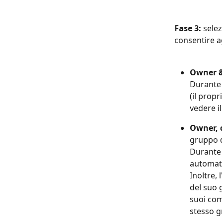
Fase 3: 
selez
consentire ag
Owner &
Durante 
(il propr
vedere i
Owner, 
gruppo d
Durante 
automati
Inoltre, 
del suo 
suoi comp
stesso g